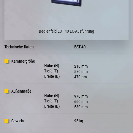
Bedienfeld EST 40 LC-Ausführung
Technische Daten
EST 40
Kammergröße
Höhe (H)
210 mm
Tiefe (T)
570 mm
Breite (B)
470mm
Außenmaße
Höhe (H)
970 mm
Tiefe (T)
660 mm
Breite (B)
530 mm
Gewicht
95 kg