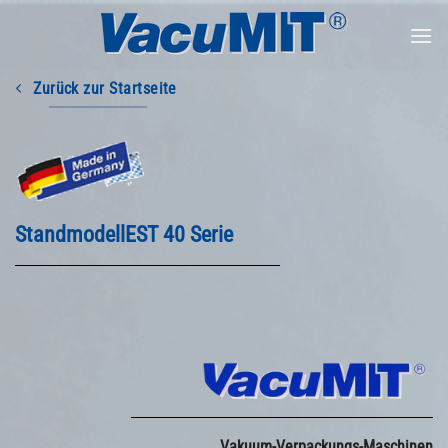
Zum
Inhalt
springen
Zurück zur Startseite
StandmodellEST 40 Serie
Vakuum-Verpackungs-Maschinen