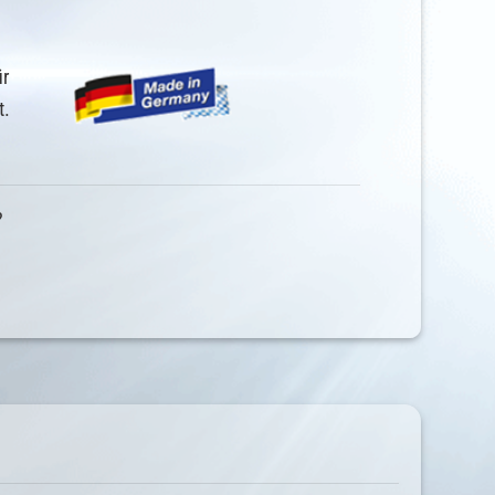
ür
t.
?