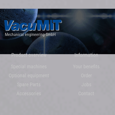
Mechanical engineering GmbH
Product overview
Information
Special machines
Your benefits
Optional equipment
Order
Spare Parts
Jobs
Accessories
Contact